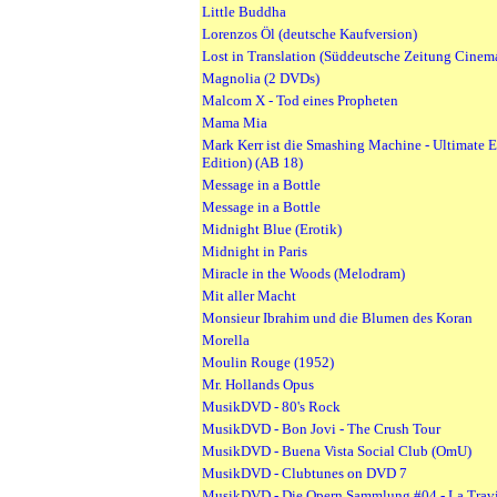
Little Buddha
Lorenzos Öl (deutsche Kaufversion)
Lost in Translation (Süddeutsche Zeitung Cinem
Magnolia (2 DVDs)
Malcom X - Tod eines Propheten
Mama Mia
Mark Kerr ist die Smashing Machine - Ultimate E
Edition) (AB 18)
Message in a Bottle
Message in a Bottle
Midnight Blue (Erotik)
Midnight in Paris
Miracle in the Woods (Melodram)
Mit aller Macht
Monsieur Ibrahim und die Blumen des Koran
Morella
Moulin Rouge (1952)
Mr. Hollands Opus
MusikDVD - 80's Rock
MusikDVD - Bon Jovi - The Crush Tour
MusikDVD - Buena Vista Social Club (OmU)
MusikDVD - Clubtunes on DVD 7
MusikDVD - Die Opern Sammlung #04 - La Travi