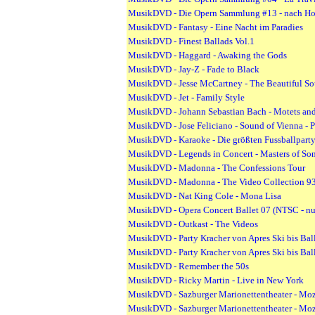
MusikDVD - Die Opern Sammlung #13 - nach Ho
MusikDVD - Fantasy - Eine Nacht im Paradies
MusikDVD - Finest Ballads Vol.1
MusikDVD - Haggard - Awaking the Gods
MusikDVD - Jay-Z - Fade to Black
MusikDVD - Jesse McCartney - The Beautiful So
MusikDVD - Jet - Family Style
MusikDVD - Johann Sebastian Bach - Motets an
MusikDVD - Jose Feliciano - Sound of Vienna - P
MusikDVD - Karaoke - Die größten Fussballpartyh
MusikDVD - Legends in Concert - Masters of Song
MusikDVD - Madonna - The Confessions Tour
MusikDVD - Madonna - The Video Collection 9
MusikDVD - Nat King Cole - Mona Lisa
MusikDVD - Opera Concert Ballet 07 (NTSC - nur
MusikDVD - Outkast - The Videos
MusikDVD - Party Kracher von Apres Ski bis Ba
MusikDVD - Party Kracher von Apres Ski bis Ba
MusikDVD - Remember the 50s
MusikDVD - Ricky Martin - Live in New York
MusikDVD - Sazburger Marionettentheater - Moza
MusikDVD - Sazburger Marionettentheater - Mo