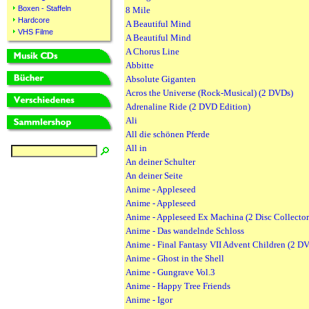
Boxen - Staffeln
8 Mile
Hardcore
A Beautiful Mind
VHS Filme
A Beautiful Mind
A Chorus Line
Abbitte
Absolute Giganten
Acros the Universe (Rock-Musical) (2 DVDs)
Adrenaline Ride (2 DVD Edition)
Ali
All die schönen Pferde
All in
An deiner Schulter
An deiner Seite
Anime - Appleseed
Anime - Appleseed
Anime - Appleseed Ex Machina (2 Disc Collector
Anime - Das wandelnde Schloss
Anime - Final Fantasy VII Advent Children (2 D
Anime - Ghost in the Shell
Anime - Gungrave Vol.3
Anime - Happy Tree Friends
Anime - Igor