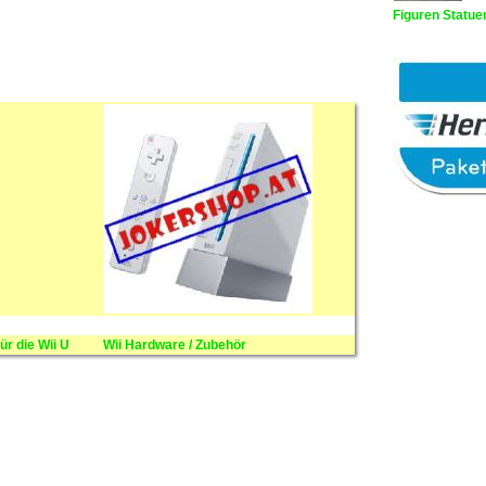
Figuren Statue
für die Wii U
Wii Hardware / Zubehör