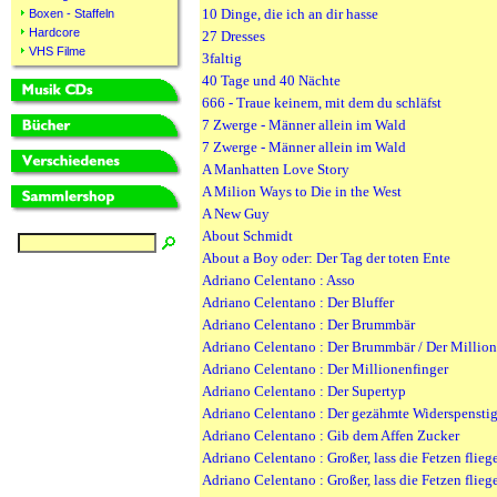
10 Dinge, die ich an dir hasse
Boxen - Staffeln
Hardcore
27 Dresses
VHS Filme
3faltig
40 Tage und 40 Nächte
666 - Traue keinem, mit dem du schläfst
7 Zwerge - Männer allein im Wald
7 Zwerge - Männer allein im Wald
A Manhatten Love Story
A Milion Ways to Die in the West
A New Guy
About Schmidt
About a Boy oder: Der Tag der toten Ente
Adriano Celentano : Asso
Adriano Celentano : Der Bluffer
Adriano Celentano : Der Brummbär
Adriano Celentano : Der Brummbär / Der Million
Adriano Celentano : Der Millionenfinger
Adriano Celentano : Der Supertyp
Adriano Celentano : Der gezähmte Widerspensti
Adriano Celentano : Gib dem Affen Zucker
Adriano Celentano : Großer, lass die Fetzen flieg
Adriano Celentano : Großer, lass die Fetzen flieg