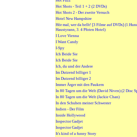
Hot Fuzz
Hot Shots - Teil 1 + 2 (2 DVDs)
Hot Shots 2 - Der zweite Versuch
Hotel New Hampshire
Hör mal, wer da bellt! [3 Filme auf DVDs] (1.Hun
Haustyrann, 3. 4 Pfoten Hotel)
I Love Vienna
I Want Candy
I-Spy
Ich Beide Sie
Ich Beide Sie
Ich, du und der Andere
Im Dutzend billiger 1
Im Dutzend billiger 2
Immer Ärger mit den Paukern
In 80 Tagen um die Welt (David Niven) (2 Disc S
In 80 Tagen um die Welt (Jackie Chan)
In den Schuhen meiner Schwester
Indien - Der Film
Inside Hollywood
Inspector Gadjet
Inspector Gadjet
It's kind of a funny Story