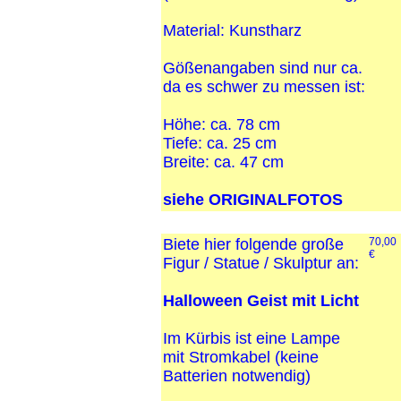
Material: Kunstharz
Gößenangaben sind nur ca.
da es schwer zu messen ist:
Höhe: ca. 78 cm
Tiefe: ca. 25 cm
Breite: ca. 47 cm
siehe ORIGINALFOTOS
Biete hier folgende große
70,00
€
Figur / Statue / Skulptur an:
Halloween Geist mit Licht
Im Kürbis ist eine Lampe
mit Stromkabel (keine
Batterien notwendig)