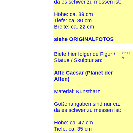
da es schwer zu messen ist:
Höhe: ca. 89 cm
Tiefe: ca. 30 cm
Breite: ca. 22 cm
siehe ORIGINALFOTOS
Biete hier folgende Figur /
85,00
€
Statue / Skulptur an:
Affe Caesar (Planet der
Affen)
Material: Kunstharz
Gößenangaben sind nur ca.
da es schwer zu messen ist:
Höhe: ca. 47 cm
Tiefe: ca. 35 cm