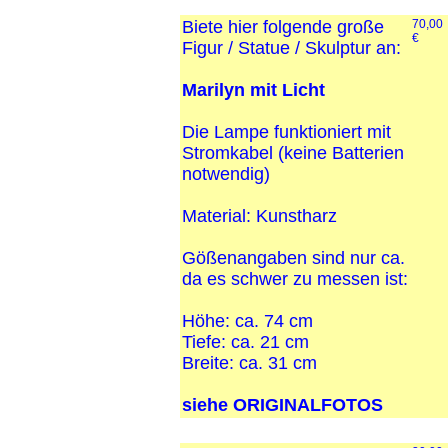
Biete hier folgende große
70,00
€
Figur / Statue / Skulptur an:
Marilyn mit Licht
Die Lampe funktioniert mit
Stromkabel (keine Batterien
notwendig)
Material: Kunstharz
Gößenangaben sind nur ca.
da es schwer zu messen ist:
Höhe: ca. 74 cm
Tiefe: ca. 21 cm
Breite: ca. 31 cm
siehe ORIGINALFOTOS