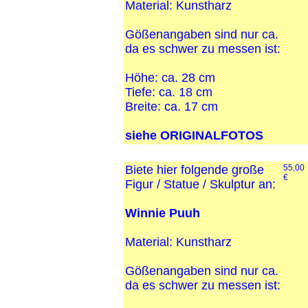
Material: Kunstharz
Gößenangaben sind nur ca.
da es schwer zu messen ist:
Höhe: ca. 28 cm
Tiefe: ca. 18 cm
Breite: ca. 17 cm
siehe ORIGINALFOTOS
Biete hier folgende große
55,00
€
Figur / Statue / Skulptur an:
Winnie Puuh
Material: Kunstharz
Gößenangaben sind nur ca.
da es schwer zu messen ist: