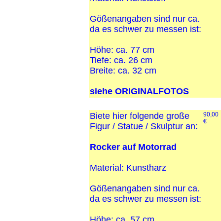
Gößenangaben sind nur ca.
da es schwer zu messen ist:
Höhe: ca. 77 cm
Tiefe: ca. 26 cm
Breite: ca. 32 cm
siehe ORIGINALFOTOS
Biete hier folgende große
90,00
€
Figur / Statue / Skulptur an:
Rocker auf Motorrad
Material: Kunstharz
Gößenangaben sind nur ca.
da es schwer zu messen ist:
Höhe: ca. 57 cm