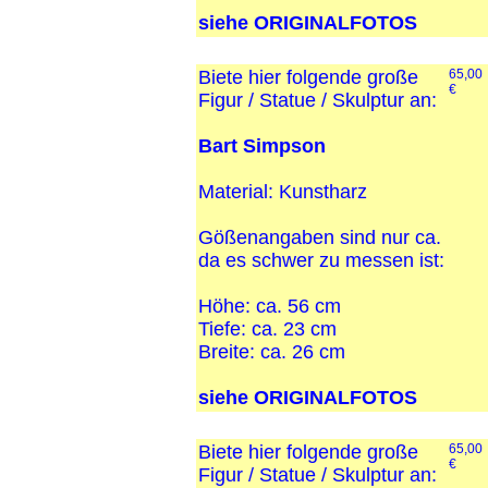
siehe ORIGINALFOTOS
Biete hier folgende große
65,00
€
Figur / Statue / Skulptur an:
Bart Simpson
Material: Kunstharz
Gößenangaben sind nur ca.
da es schwer zu messen ist:
Höhe: ca. 56 cm
Tiefe: ca. 23 cm
Breite: ca. 26 cm
siehe ORIGINALFOTOS
Biete hier folgende große
65,00
€
Figur / Statue / Skulptur an: