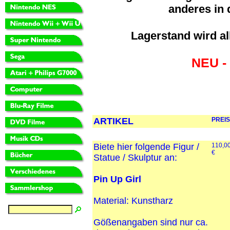
anderes in 
Lagerstand wird all
NEU -
ARTIKEL
PREIS
Biete hier folgende Figur /
110,0
€
Statue / Skulptur an:
Pin Up Girl
Material: Kunstharz
Gößenangaben sind nur ca.