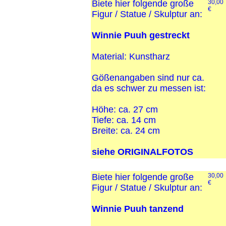
Biete hier folgende große
30,00
€
Figur / Statue / Skulptur an:
Winnie Puuh gestreckt
Material: Kunstharz
Gößenangaben sind nur ca.
da es schwer zu messen ist:
Höhe: ca. 27 cm
Tiefe: ca. 14 cm
Breite: ca. 24 cm
siehe ORIGINALFOTOS
Biete hier folgende große
30,00
€
Figur / Statue / Skulptur an:
Winnie Puuh tanzend