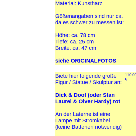
Material: Kunstharz
Gößenangaben sind nur ca.
da es schwer zu messen ist:
Höhe: ca. 78 cm
Tiefe: ca. 25 cm
Breite: ca. 47 cm
siehe ORIGINALFOTOS
Biete hier folgende große
110,0
€
Figur / Statue / Skulptur an:
Dick & Doof (oder Stan
Laurel & Olver Hardy) rot
An der Laterne ist eine
Lampe mit Stromkabel
(keine Batterien notwendig)