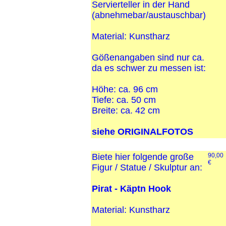
Servierteller in der Hand
(abnehmebar/austauschbar)
Material: Kunstharz
Gößenangaben sind nur ca.
da es schwer zu messen ist:
Höhe: ca. 96 cm
Tiefe: ca. 50 cm
Breite: ca. 42 cm
siehe ORIGINALFOTOS
Biete hier folgende große
90,00
€
Figur / Statue / Skulptur an:
Pirat - Käptn Hook
Material: Kunstharz