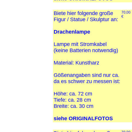
Biete hier folgende große
70,00
€
Figur / Statue / Skulptur an:
Drachenlampe
Lampe mit Stromkabel
(keine Batterien notwendig)
Material: Kunstharz
Gößenangaben sind nur ca.
da es schwer zu messen ist:
Höhe: ca. 72 cm
Tiefe: ca. 28 cm
Breite: ca. 30 cm
siehe ORIGINALFOTOS