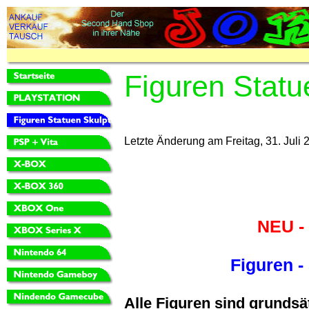
Figuren Statu
Letzte Änderung am Freitag, 31. Juli 
NEU -
Figuren -
Alle Figuren sind grundsä