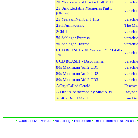
20 Milestones of Rockn Roll Vol.1
verschi
25 Unforgettable Memories Part.3
verschi
(Oldies)
25 Years of Number 1 Hits
verschi
25th Anniversary
The Man
2Chill
verschi
50 Schlager Express
verschi
50 Schlager Träume
verschi
6 CD BOXSET - 30 Years of POP 1960 -
verschi
1989
6 CD BOXSET - Discomania
verschi
80s Maximum Vol.2 CD1
verschi
80s Maximum Vol.2 CD2
verschi
80s Maximum Vol.2 CD3
verschi
A Guy Called Gerald
Essence
A Tribute performed by Studio 99
Boyzon
A little Bit of Mambo
Lou Be
Adagio & Concerti (Klassik)
Albioni
Berline
Adagio Karajan 1 & 2
Karajan
Datenschutz
Ankauf
Bestellung
Impressum
Und so kommen sie zu uns
Air & Style Vol.7
verschi
Air & Style Vol.7
verschi
Air & Style Vol.8
verschi