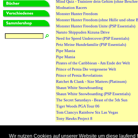
Mind Quiz - Trainiere dein Gehirn (ohne Beschr
Modnation Racers
Monster Hunter Freedom
Monster Hunter Freedom (ohne Hülle und ohne 
Monster Hunter Freedom Unite (PSP Essentials)
Naruto Shippuden Kizuna Drive
Need for Speed Undercover (PSP Essentials)
Petz Meine Hundefamilie (PSP Essentials)
Pipe Mania
Pipe Mania
Pirates of the Caribbiean - Am Ende der Welt
Prince of Persia Die vergessene Welt
Prince of Persia Revelations
Ratchet & Clank - Size Matters (Platinum)
Shaun White Snowboarding
Shaun White Snowboarding (PSP Essentials)
The Secret Saturdays - Beast of the 5th Sun
Tiger Woods PGA Tour 06
Tom Clancys Rainbow Six Las Vegas
Tony Hawks Project 8
Wir nutzen Cookies auf unserer Website um diese laufend f