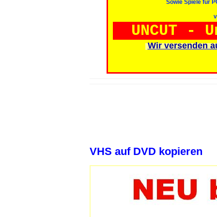
Sowie Spiele für 
v
UNCUT - U
Wir versenden a
VHS auf DVD kopieren